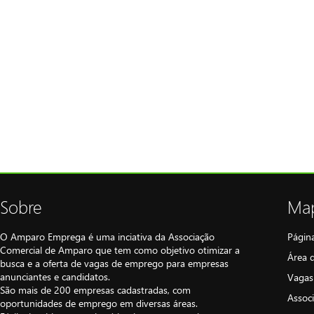
Sobre
Map
O Amparo Emprega é uma inciativa da Associação
Página
Comercial de Amparo que tem como objetivo otimizar a
Área 
busca e a oferta de vagas de emprego para empresas
anunciantes e candidatos.
Vagas
São mais de 200 empresas cadastradas, com
Assoc
oportunidades de emprego em diversas áreas.