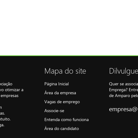
Mapa do site
Dilvulgu
ociação
Página Inicial
Quer se associ
o otimizar a
Emprega? Entre
Área da empresa
a empresas
de Amparo pelo
Vagas de emprego
m
empresa@
Associe-se
as.
atuito.
Entenda como funciona
ga.
Área do candidato