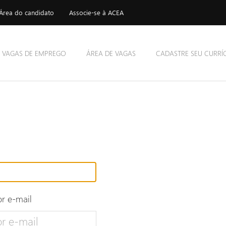
Área do candidato
Associe-se à ACEA
VAGAS DE EMPREGO
ÁREA DE VAGAS
CADASTRE SEU CURRÍ
r e-mail