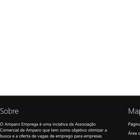
Sobre
Map
O Amparo Emprega é uma inciativa da Associação
Página
Comercial de Amparo que tem como objetivo otimizar a
Área 
busca e a oferta de vagas de emprego para empresas