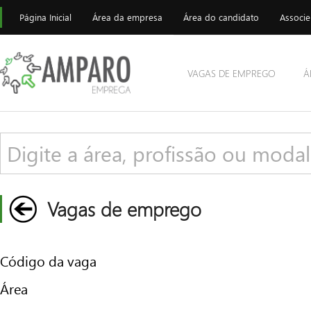
Página Inicial
Área da empresa
Área do candidato
Associe
VAGAS DE EMPREGO
Á
Vagas de emprego
Código da vaga
Área